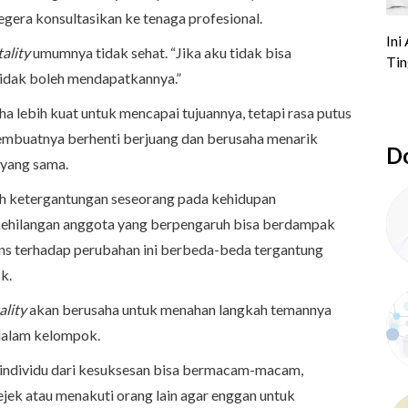
segera konsultasikan ke tenaga profesional.
ality
umumnya tidak sehat. “Jika aku tidak bisa
idak boleh mendapatkannya.”
a lebih kuat untuk mencapai tujuannya, tetapi rasa putus
membuatnya berhenti berjuang dan berusaha menarik
Do
 yang sama.
eh ketergantungan seseorang pada kehidupan
kehilangan anggota yang berpengaruh bisa berdampak
s terhadap perubahan ini berbeda-beda tergantung
k.
ality
akan berusaha untuk menahan langkah temannya
 dalam kelompok.
 individu dari kesuksesan bisa bermacam-macam,
ek atau menakuti orang lain agar enggan untuk