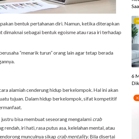
rupakan bentuk pertahanan diri. Namun, ketika diterapkan
t dimaknai sebagai bentuk egoisme atau rasa iri terhadap
 berusaha “menarik turun” orang lain agar tetap berada
gannya.
cara alamiah cenderung hidup berkelompok. Hal ini akan
tu tujuan. Dalam hidup berkelompok, sifat kompetitif
ermanfaat.
an justru bisa membuat seseorang mengalami
crab
g rendah, iri hati, rasa putus asa, kelelahan mental, atau
mendorong munculnya sikap
crab mentality
. Bila disertai