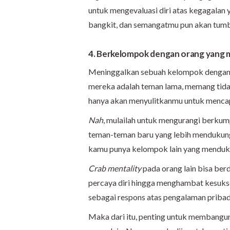
untuk mengevaluasi diri atas kegagalan 
bangkit, dan semangatmu pun akan tumb
4. Berkelompok dengan orang yang
Meninggalkan sebuah kelompok dengan 
mereka adalah teman lama, memang tid
hanya akan menyulitkanmu untuk mencap
Nah
, mulailah untuk mengurangi berku
teman-teman baru yang lebih mendukung
kamu punya kelompok lain yang mendu
Crab mentality
pada orang lain bisa ber
percaya diri hingga menghambat kesuk
sebagai respons atas pengalaman pribad
Maka dari itu, penting untuk membangun