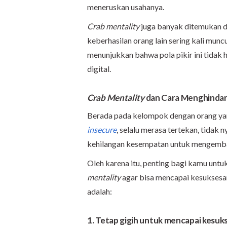
meneruskan usahanya.
Crab mentality
juga banyak ditemukan di
keberhasilan orang lain sering kali munc
menunjukkan bahwa pola pikir ini tidak ha
digital.
Crab Mentality
dan Cara Menghindar
Berada pada kelompok dengan orang ya
insecure
, selalu merasa tertekan, tidak 
kehilangan kesempatan untuk mengemb
Oleh karena itu, penting bagi kamu unt
mentality
agar bisa mencapai kesuksesan
adalah:
1. Tetap gigih untuk mencapai kesuk