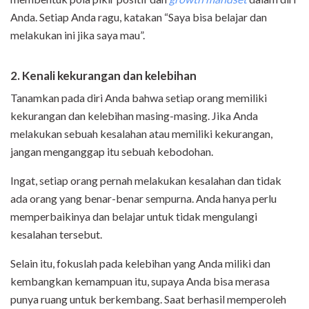
Anda. Setiap Anda ragu, katakan “Saya bisa belajar dan
melakukan ini jika saya mau”.
2. Kenali kekurangan dan kelebihan
Tanamkan pada diri Anda bahwa setiap orang memiliki
kekurangan dan kelebihan masing-masing. Jika Anda
melakukan sebuah kesalahan atau memiliki kekurangan,
jangan menganggap itu sebuah kebodohan.
Ingat, setiap orang pernah melakukan kesalahan dan tidak
ada orang yang benar-benar sempurna. Anda hanya perlu
memperbaikinya dan belajar untuk tidak mengulangi
kesalahan tersebut.
Selain itu, fokuslah pada kelebihan yang Anda miliki dan
kembangkan kemampuan itu, supaya Anda bisa merasa
punya ruang untuk berkembang. Saat berhasil memperoleh