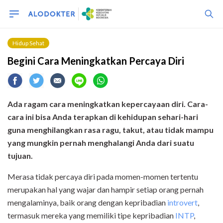
Hidup Sehat
Begini Cara Meningkatkan Percaya Diri
Ada ragam cara meningkatkan kepercayaan diri. Cara-
cara ini bisa Anda terapkan di kehidupan sehari-hari
guna menghilangkan rasa ragu, takut, atau tidak mampu
yang mungkin pernah menghalangi Anda dari suatu
tujuan.
Merasa tidak percaya diri pada momen-momen tertentu
merupakan hal yang wajar dan hampir setiap orang pernah
mengalaminya, baik orang dengan kepribadian
introvert
,
termasuk mereka yang memiliki tipe kepribadian
INTP
,