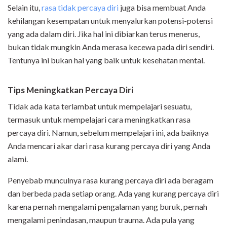
Selain itu,
rasa tidak percaya diri
juga bisa membuat Anda
kehilangan kesempatan untuk menyalurkan potensi-potensi
yang ada dalam diri. Jika hal ini dibiarkan terus menerus,
bukan tidak mungkin Anda merasa kecewa pada diri sendiri.
Tentunya ini bukan hal yang baik untuk kesehatan mental.
Tips Meningkatkan Percaya Diri
Tidak ada kata terlambat untuk mempelajari sesuatu,
termasuk untuk mempelajari cara meningkatkan rasa
percaya diri. Namun, sebelum mempelajari ini, ada baiknya
Anda mencari akar dari rasa kurang percaya diri yang Anda
alami.
Penyebab munculnya rasa kurang percaya diri ada beragam
dan berbeda pada setiap orang. Ada yang kurang percaya diri
karena pernah mengalami pengalaman yang buruk, pernah
mengalami penindasan, maupun trauma. Ada pula yang