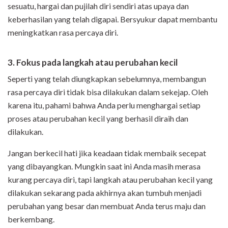
sesuatu, hargai dan pujilah diri sendiri atas upaya dan
keberhasilan yang telah digapai. Bersyukur dapat membantu
meningkatkan rasa percaya diri.
3. Fokus pada langkah atau perubahan kecil
Seperti yang telah diungkapkan sebelumnya, membangun
rasa percaya diri tidak bisa dilakukan dalam sekejap. Oleh
karena itu, pahami bahwa Anda perlu menghargai setiap
proses atau perubahan kecil yang berhasil diraih dan
dilakukan.
Jangan berkecil hati jika keadaan tidak membaik secepat
yang dibayangkan. Mungkin saat ini Anda masih merasa
kurang percaya diri, tapi langkah atau perubahan kecil yang
dilakukan sekarang pada akhirnya akan tumbuh menjadi
perubahan yang besar dan membuat Anda terus maju dan
berkembang.