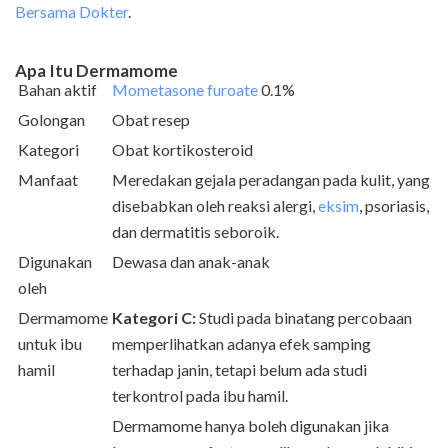
Bersama Dokter
.
Apa Itu Dermamome
Bahan aktif
Mometasone furoate
0.1%
Golongan
Obat resep
Kategori
Obat kortikosteroid
Manfaat
Meredakan gejala peradangan pada kulit, yang
disebabkan oleh reaksi alergi,
eksim
, psoriasis,
dan dermatitis seboroik.
Digunakan
Dewasa dan anak-anak
oleh
Dermamome
Kategori C:
Studi pada binatang percobaan
untuk ibu
memperlihatkan adanya efek samping
hamil
terhadap janin, tetapi belum ada studi
terkontrol pada ibu hamil.
Dermamome hanya boleh digunakan jika