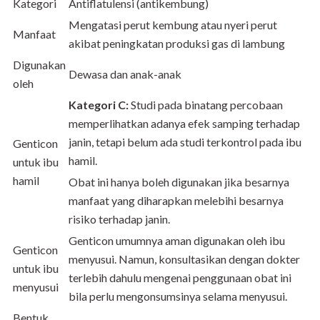
Kategori
Antiflatulensi (antikembung)
Mengatasi perut kembung atau nyeri perut
Manfaat
akibat peningkatan produksi gas di lambung
Digunakan
Dewasa dan anak-anak
oleh
Kategori C:
Studi pada binatang percobaan
memperlihatkan adanya efek samping terhadap
janin, tetapi belum ada studi terkontrol pada ibu
Genticon
hamil.
untuk ibu
hamil
Obat ini hanya boleh digunakan jika besarnya
manfaat yang diharapkan melebihi besarnya
risiko terhadap janin.
Genticon umumnya aman digunakan oleh ibu
Genticon
menyusui. Namun, konsultasikan dengan dokter
untuk ibu
terlebih dahulu mengenai penggunaan obat ini
menyusui
bila perlu mengonsumsinya selama menyusui.
Bentuk