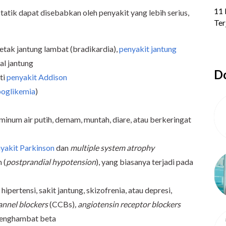
tostatik dapat disebabkan oleh penyakit yang lebih serius,
etak jantung lambat (bradikardia),
penyakit jantung
al jantung
Do
ti
penyakit Addison
poglikemia
)
minum air putih, demam, muntah, diare, atau berkeringat
yakit Parkinson
dan
multiple system atrophy
 (
postprandial hypotension
), yang biasanya terjadi pada
pertensi, sakit jantung, skizofrenia, atau depresi,
annel blockers
(CCBs)
, angiotensin receptor blockers
n penghambat beta