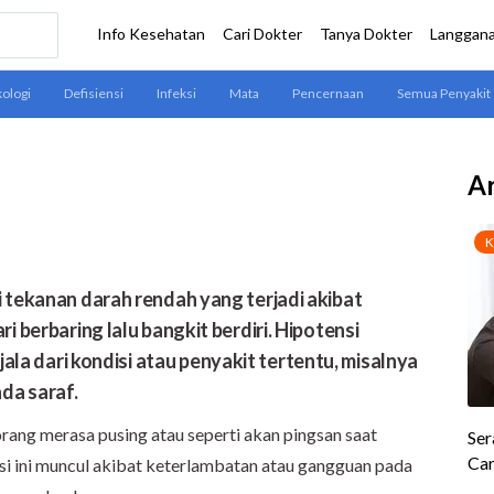
Ar
i tekanan darah rendah yang terjadi akibat
i berbaring lalu bangkit berdiri. Hipotensi
a dari kondisi atau penyakit tertentu, misalnya
da saraf.
orang merasa pusing atau seperti akan pingsan saat
isi ini muncul akibat keterlambatan atau gangguan pada