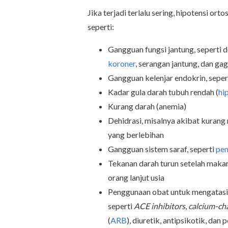
Jika terjadi terlalu sering, hipotensi or
seperti:
Gangguan fungsi jantung, seperti d
koroner
, serangan jantung, dan gag
Gangguan kelenjar endokrin, seper
Kadar gula darah tubuh rendah (
hi
Kurang darah (anemia)
Dehidrasi, misalnya akibat kurang 
yang berlebihan
Gangguan sistem saraf, seperti
pen
Tekanan darah turun setelah makan
orang lanjut usia
Penggunaan obat untuk mengatasi hi
seperti
ACE inhibitors
,
calcium-ch
(
ARB
), diuretik, antipsikotik, da