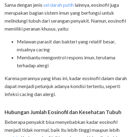
Sama dengan jenis
sel darah putih
lainnya, eosinofil juga
merupakan bagian sistem imun yang berfungsi untuk
melindungi tubuh dari serangan penyakit. Namun, eosinofil
memiliki peranan khusus, yaitu:
Melawan parasit dan bakteri yang relatif besar,
misalnya cacing
Membantu mengontrol respons imun, terutama
terhadap alergi
Karena perannya yang khas ini, kadar eosinofil dalam darah
dapat menjadi petunjuk adanya kondisi tertentu, seperti
infeksi cacing dan alergi.
Hubungan Jumlah Eosinofil dan Kesehatan Tubuh
Beberapa penyakit bisa menyebabkan kadar eosinofil
menjadi tidak normal, baik itu lebih tinggi maupun lebih