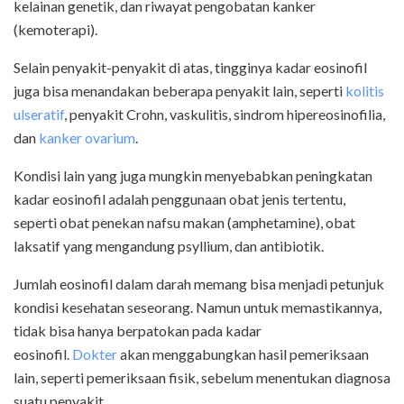
kelainan genetik, dan riwayat pengobatan kanker
(kemoterapi).
Selain penyakit-penyakit di atas, tingginya kadar eosinofil
juga bisa menandakan beberapa penyakit lain, seperti
kolitis
ulseratif
, penyakit Crohn, vaskulitis, sindrom hipereosinofilia,
dan
kanker ovarium
.
Kondisi lain yang juga mungkin menyebabkan peningkatan
kadar eosinofil adalah penggunaan obat jenis tertentu,
seperti obat penekan nafsu makan (amphetamine), obat
laksatif yang mengandung psyllium, dan antibiotik.
Jumlah eosinofil dalam darah memang bisa menjadi petunjuk
kondisi kesehatan seseorang. Namun untuk memastikannya,
tidak bisa hanya berpatokan pada kadar
eosinofil.
Dokter
akan menggabungkan hasil pemeriksaan
lain, seperti pemeriksaan fisik, sebelum menentukan diagnosa
suatu penyakit.