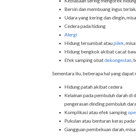
Kebiasaan sering mengorek hidun
Bersin dan membuang ingus terlal
Udara yang kering dan dingin, misa
Cedera pada hidung
Alergi
Hidung tersumbat atau
pilek
, misa
Hidung bengkok akibat cacat bawaa
Efek samping obat
dekongestan
, 
Sementara itu, beberapa hal yang dapat
Hidung patah akibat cedera
Kelainan pada pembuluh darah di d
pengerasan dinding pembuluh dar
Komplikasi atau efek samping
ope
Pukulan atau benturan keras pada 
Gangguan pembekuan darah, misaln