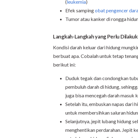
(
leukemia
)
Efek samping
obat pengencer dar
Tumor atau kanker di rongga hidu
Langkah-Langkah yang Perlu Dilakuk
Kondisi darah keluar dari hidung mungk
berbuat apa. Cobalah untuk tetap tenan
berikut ini:
Duduk tegak dan condongkan tubuh
pembuluh darah di hidung, sehing
juga bisa mencegah darah masuk 
Setelah itu, embuskan napas dari 
untuk membersihkan saluran hidun
Selanjutnya, jepit lubang hidung s
menghentikan perdarahan. Jepit k