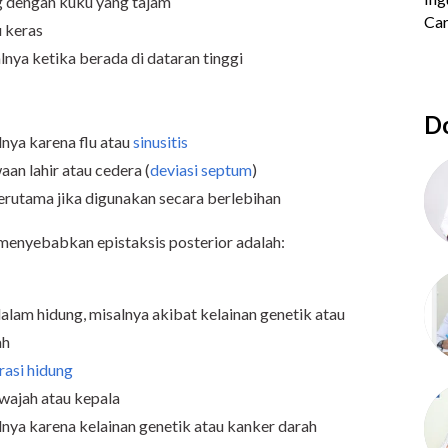
g dengan kuku yang tajam
u keras
lnya ketika berada di dataran tinggi
Do
lnya karena flu atau
sinusitis
n lahir atau cedera (
deviasi septum
)
terutama jika digunakan secara berlebihan
 menyebabkan epistaksis posterior adalah:
alam hidung, misalnya akibat kelainan genetik atau
ah
rasi hidung
wajah atau kepala
ya karena kelainan genetik atau kanker darah