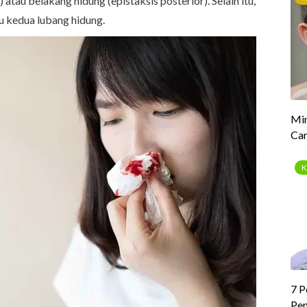
 atau belakang hidung (epistaksis posterior). Selain itu,
au kedua lubang hidung.