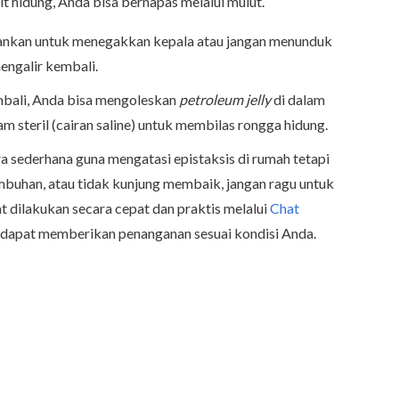
t hidung, Anda bisa bernapas melalui mulut.
arankan untuk menegakkan kepala atau jangan menunduk
engalir kembali.
bali, Anda bisa mengoleskan
petroleum jelly
di dalam
 steril (cairan saline) untuk membilas rongga hidung.
 sederhana guna mengatasi epistaksis di rumah tetapi
mbuhan, atau tidak kunjung membaik, jangan ragu untuk
t dilakukan secara cepat dan praktis melalui
Chat
r dapat memberikan penanganan sesuai kondisi Anda.