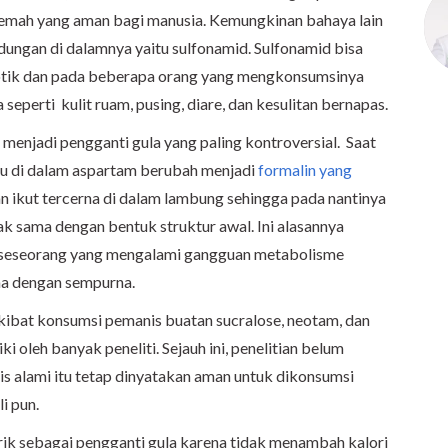
lemah yang aman bagi manusia. Kemungkinan bahaya lain
andungan di dalamnya yaitu sulfonamid. Sulfonamid bisa
biotik dan pada beberapa orang yang mengkonsumsinya
eperti kulit ruam, pusing, diare, dan kesulitan bernapas.
menjadi pengganti gula yang paling kontroversial. Saat
ayu di dalam aspartam berubah menjadi
formalin yang
an ikut tercerna di dalam lambung sehingga pada nantinya
k sama dengan bentuk struktur awal. Ini alasannya
 seseorang yang mengalami gangguan metabolisme
na dengan sempurna.
ibat konsumsi pemanis buatan sucralose, neotam, dan
i oleh banyak peneliti. Sejauh ini, penelitian belum
 alami itu tetap dinyatakan aman untuk dikonsumsi
i pun.
rik sebagai pengganti gula karena tidak menambah kalori