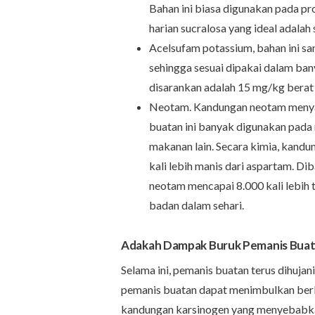
Bahan ini biasa digunakan pada p
harian sucralosa yang ideal adala
Acelsufam potassium, bahan ini sa
sehingga sesuai dipakai dalam ba
disarankan adalah 15 mg/kg berat
Neotam. Kandungan neotam menyat
buatan ini banyak digunakan pada
makanan lain. Secara kimia, kand
kali lebih manis dari aspartam. Di
neotam mencapai 8.000 kali lebih
badan dalam sehari.
A
dakah
D
ampak
B
uruk
P
emanis
B
ua
Selama ini, pemanis buatan terus dihuja
pemanis buatan dapat menimbulkan berb
kandungan karsinogen yang menyebabkan 