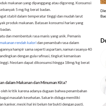
roduk makanan yang dipanggang atau digoreng. Konsumsi
h sebanyak 5 mg/kg berat badan.
ngat stabil dalam temperatur tinggi dan mudah larut
nyak produk makanan. Batasan konsumsi harian yang
 badan.
u dan membentuk rasa manis yang unik. Pemanis
Do
makanan rendah kalori
dan penambah rasa dalam
ungannya hampir sama seperti aspartam, namun rasanya 40
bandingkan dengan gula rafinasi, tingkat kemanisan
 tinggi. Neotam dapat dikonsumsi hingga 18mg/kg berat
tan
dalam
M
akanan
dan
M
inuman
K
ita
?
ni oleh kritik karena adanya dugaan bahwa penambahan
agai masalah kesehatan. Sakarin diduga memiliki
kanker, meski hal ini belum terbukti dengan pasti.