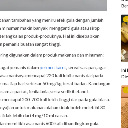
 bahan tambahan yang meniru efek gula dengan jumlah
dan minuman makin banyak mengganti gula atau sirop
serangkaian produk-produknya. Hal ini disebabkan
n pemanis buatan sangat tinggi.
ering digunakan dalam produk makanan dan minuman:
bagai pemanis dalam
permen karet
, sereal sarapan, agar-
asa manisnya mencapai 220 kali lebih manis daripada
erima tiap hari sebesar 50 mg/kg berat badan. Kandungan
sam aspartat, fenilalania, serta sedikit etanol.
n mencapai 200-700 kali lebih tinggi daripada gula biasa.
nyajian untuk makanan olahan tidak boleh melebihi 30
idak lebih dari 4 mg/10 ml cairan.
 dan memiliki rasa manis 600 kali dibandingkan gula.