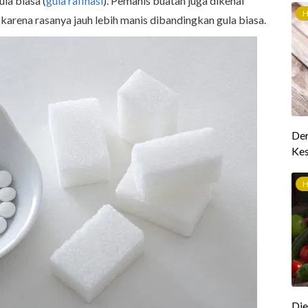
la biasa (
gula rafinasi
). Pemanis buatan juga dikenal
arena rasanya jauh lebih manis dibandingkan gula biasa.