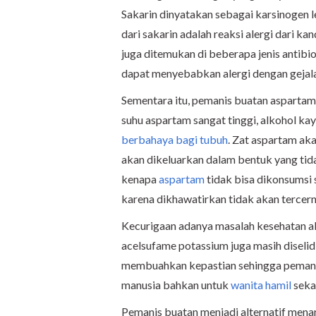
Sakarin dinyatakan sebagai karsinogen 
dari sakarin adalah reaksi alergi dari k
juga ditemukan di beberapa jenis anti
dapat menyebabkan alergi dengan gejala s
Sementara itu, pemanis buatan aspartam 
suhu aspartam sangat tinggi, alkohol k
berbahaya bagi tubuh
. Zat aspartam ak
akan dikeluarkan dalam bentuk yang tida
kenapa
aspartam
tidak bisa dikonsumsi
karena dikhawatirkan tidak akan tercer
Kecurigaan adanya masalah kesehatan ak
acelsufame potassium juga masih diselidik
membuahkan kepastian sehingga pemanis
manusia bahkan untuk
wanita hamil
sekal
Pemanis buatan menjadi alternatif mena