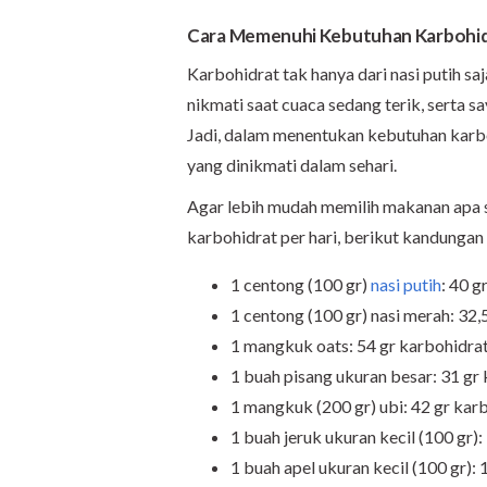
Cara Memenuhi Kebutuhan Karbohidr
Karbohidrat tak hanya dari nasi putih s
nikmati saat cuaca sedang terik, serta 
Jadi, dalam menentukan kebutuhan karbo
yang dinikmati dalam sehari.
Agar lebih mudah memilih makanan apa
karbohidrat per hari, berikut kandunga
1 centong (100 gr)
nasi putih
: 40 g
1 centong (100 gr) nasi merah: 32,
1 mangkuk oats: 54 gr karbohidra
1 buah pisang ukuran besar: 31 gr
1 mangkuk (200 gr) ubi: 42 gr kar
1 buah jeruk ukuran kecil (100 gr):
1 buah apel ukuran kecil (100 gr):