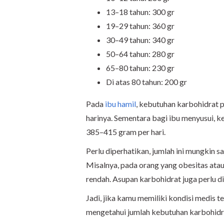
13–18 tahun: 300 gr
19–29 tahun: 360 gr
30–49 tahun: 340 gr
50–64 tahun: 280 gr
65–80 tahun: 230 gr
Di atas 80 tahun: 200 gr
Pada
ibu hamil
, kebutuhan karbohidrat p
harinya. Sementara bagi ibu menyusui, k
385–415 gram per hari.
Perlu diperhatikan, jumlah ini mungkin 
Misalnya, pada orang yang obesitas atau
rendah. Asupan karbohidrat juga perlu d
Jadi, jika kamu memiliki kondisi medis 
mengetahui jumlah kebutuhan karbohidra