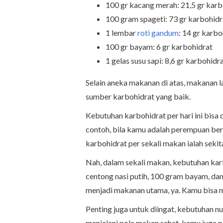
100 gr kacang merah: 21,5 gr karb
100 gram spageti: 73 gr karbohidr
1 lembar
roti gandum
: 14 gr karbo
100 gr bayam: 6 gr karbohidrat
1 gelas susu sapi: 8,6 gr karbohidr
Selain aneka makanan di atas, makanan la
sumber karbohidrat yang baik.
Kebutuhan karbohidrat per hari ini bisa 
contoh, bila kamu adalah perempuan ber
karbohidrat per sekali makan ialah sekit
Nah, dalam sekali makan, kebutuhan ka
centong nasi putih, 100 gram bayam, dan
menjadi makanan utama, ya. Kamu bisa 
Penting juga untuk diingat, kebutuhan nut
menjalani pola makan sehat, kamu jug