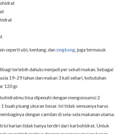
ohidrat
at
hidrat
at
in seperti ubi, kentang, dan
singkong
, juga termasuk
dibagi terlebih dahulu menjadi per sekali makan. Sebagai
usia 19–29 tahun dan makan 3 kali sehari, kebutuhan
ar 120 gr.
rbohidratmu bisa dipenuhi dengan mengonsumsi 2
 1 buah pisang ukuran besar. Ini tidak semuanya harus
membaginya dengan camilan di sela-sela makanan utama.
risi harian tidak hanya terdiri dari karbohidrat. Untuk
a perlu mengimbanginya dengan mengonsumsi makanan