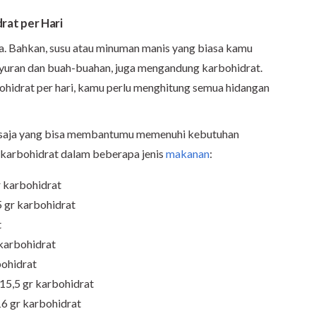
at per Hari
aja. Bahkan, susu atau minuman manis yang biasa kamu
sayuran dan buah-buahan, juga mengandung karbohidrat.
hidrat per hari, kamu perlu menghitung semua hidangan
 saja yang bisa membantumu memenuhi kebutuhan
n karbohidrat dalam beberapa jenis
makanan
:
r karbohidrat
5 gr karbohidrat
t
 karbohidrat
bohidrat
 15,5 gr karbohidrat
 16 gr karbohidrat