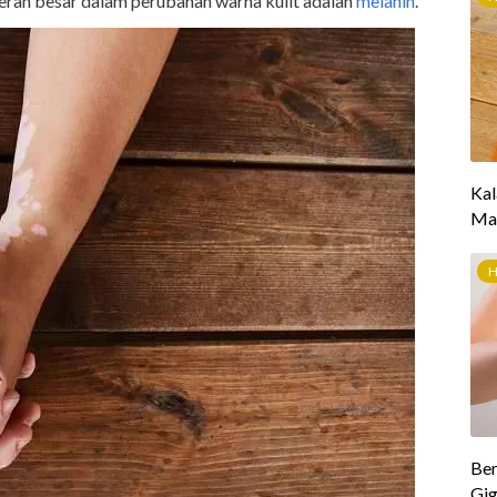
peran besar dalam perubahan warna kulit adalah
melanin
.