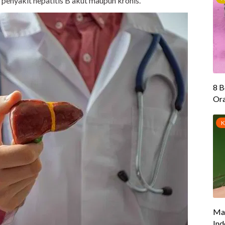
penyakit hepatitis B akut maupun kronis.