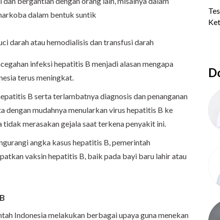
l dan bergantian dengan orang lain, misalnya dalam
narkoba dalam bentuk suntik
uci darah atau hemodialisis dan transfusi darah
cegahan infeksi hepatitis B menjadi alasan mengapa
Do
onesia terus meningkat.
 hepatitis B serta terlambatnya diagnosis dan penanganan
ta dengan mudahnya menularkan virus hepatitis B ke
a tidak merasakan gejala saat terkena penyakit ini.
ngurangi angka kasus hepatitis B, pemerintah
tkan vaksin hepatitis B, baik pada bayi baru lahir atau
 B
ntah Indonesia melakukan berbagai upaya guna menekan