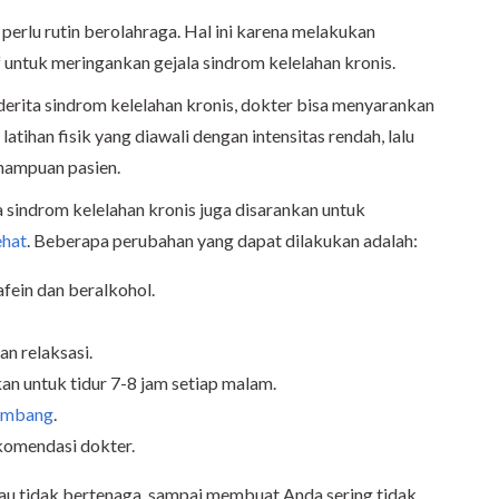
perlu rutin berolahraga. Hal ini karena melakukan
f untuk meringankan gejala sindrom kelelahan kronis.
rita sindrom kelelahan kronis, dokter bisa menyarankan
u latihan fisik yang diawali dengan intensitas rendah, lalu
mampuan pasien.
 sindrom kelelahan kronis juga disarankan untuk
ehat
. Beberapa perubahan yang dapat dilakukan adalah:
ein dan beralkohol.
n relaksasi.
an untuk tidur 7-8 jam setiap malam.
eimbang
.
ekomendasi dokter.
tau tidak bertenaga, sampai membuat Anda sering tidak