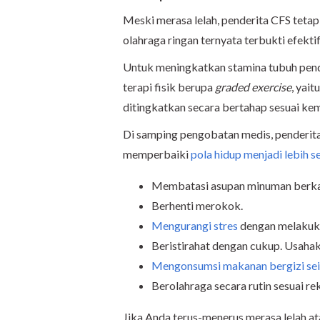
Meski merasa lelah, penderita CFS tetap 
olahraga ringan ternyata terbukti efekti
Untuk meningkatkan stamina tubuh pende
terapi fisik berupa
graded exercise
, yait
ditingkatkan secara bertahap sesuai ke
Di samping pengobatan medis, penderita
memperbaiki
pola hidup menjadi lebih s
Membatasi asupan minuman berkaf
Berhenti merokok.
Mengurangi stres
dengan melakuka
Beristirahat dengan cukup. Usahak
Mengonsumsi makanan bergizi s
Berolahraga secara rutin sesuai r
Jika Anda terus-menerus merasa lelah a