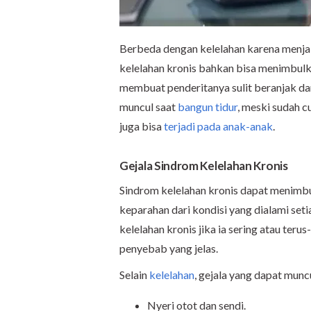
Berbeda dengan kelelahan karena menjalan
kelelahan kronis bahkan bisa menimbulk
membuat penderitanya sulit beranjak dar
muncul saat
bangun tidur
, meski sudah c
juga bisa
terjadi pada anak-anak
.
Gejala Sindrom Kelelahan Kronis
Sindrom kelelahan kronis dapat menimbul
keparahan dari kondisi yang dialami set
kelelahan kronis jika ia sering atau teru
penyebab yang jelas.
Selain
kelelahan
, gejala yang dapat munc
Nyeri otot dan sendi.