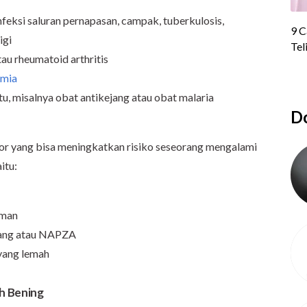
infeksi saluran pernapasan, campak, tuberkulosis,
igi
au rheumatoid arthritis
emia
tu, misalnya obat antikejang atau obat malaria
Do
ktor yang bisa meningkatkan risiko seseorang mengalami
itu:
aman
rang atau NAPZA
yang lemah
h Bening