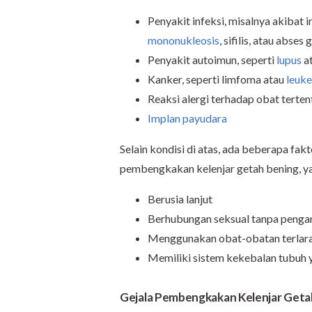
Penyakit infeksi, misalnya akibat 
mononukleosis
, sifilis, atau abses g
Penyakit autoimun, seperti
lupus
at
Kanker, seperti limfoma atau
leuk
Reaksi alergi terhadap obat terten
Implan payudara
Selain kondisi di atas, ada beberapa fa
pembengkakan kelenjar getah bening, ya
Berusia lanjut
Berhubungan seksual tanpa peng
Menggunakan obat-obatan terla
Memiliki sistem kekebalan tubuh 
Gejala Pembengkakan Kelenjar Geta