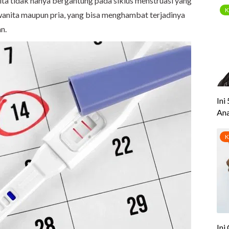
ita tidak hanya bergantung pada siklus menstruasi yang
si wanita maupun pria, yang bisa menghambat terjadinya
n.