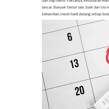
dan siap hamil. Faktanya, kesuburan wan
lancar. Banyak faktor lain, baik dari si
kehamilan, meski haid datang setiap bula