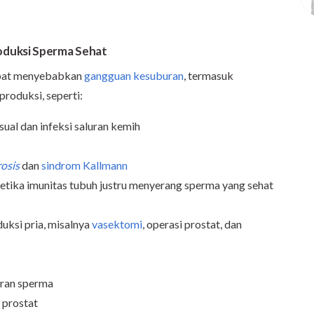
oduksi Sperma Sehat
apat menyebabkan
gangguan kesuburan
, termasuk
roduksi, seperti:
ksual dan infeksi saluran kemih
rosis
dan
sindrom Kallmann
ketika imunitas tubuh justru menyerang sperma yang sehat
uksi pria, misalnya
vasektomi
, operasi prostat, dan
uran sperma
 prostat