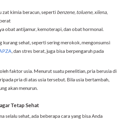
au zat kimia beracun, seperti
benzene
,
toluene
,
xilena
,
 berat
a obat antijamur, kemoterapi, dan obat hormonal.
ang kurang sehat, seperti sering merokok, mengonsumsi
NAPZA
, dan stres berat, juga bisa berpengaruh pada
leh faktor usia. Menurut suatu penelitian, pria berusia di
pada pria di atas usia tersebut. Bila usia bertambah,
rung akan menurun.
agar Tetap Sehat
a selalu sehat, ada beberapa cara yang bisa Anda