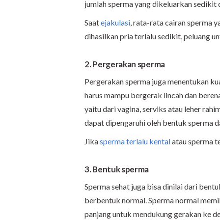
jumlah sperma yang dikeluarkan sedikit
Saat
ejakulasi
, rata-rata cairan sperma 
dihasilkan pria terlalu sedikit, peluan
2. Pergerakan sperma
Pergerakan sperma juga menentukan kuali
harus mampu bergerak lincah dan berena
yaitu dari vagina, serviks atau leher rah
dapat dipengaruhi oleh bentuk sperma d
Jika
sperma terlalu kental
atau sperma t
3. Bentuk sperma
Sperma sehat juga bisa dinilai dari bent
berbentuk normal. Sperma normal memilik
panjang untuk mendukung gerakan ke depan