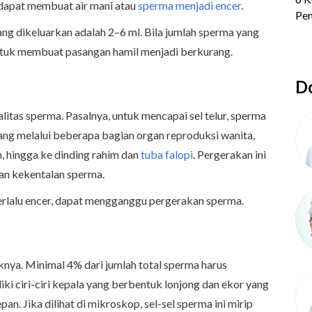
 dapat membuat air mani atau
sperma menjadi encer
.
yang dikeluarkan adalah 2–6 ml. Bila jumlah sperma yang
g untuk membuat pasangan hamil menjadi berkurang.
Do
tas sperma. Pasalnya, untuk mencapai sel telur, sperma
ng melalui beberapa bagian organ reproduksi wanita,
im, hingga ke dinding rahim dan
tuba falopi
.
Pergerakan ini
an kekentalan sperma.
erlalu encer, dapat mengganggu pergerakan sperma.
uknya. Minimal 4% dari jumlah total sperma harus
i ciri-ciri kepala yang berbentuk lonjong dan ekor yang
. Jika dilihat di mikroskop, sel-sel sperma ini mirip