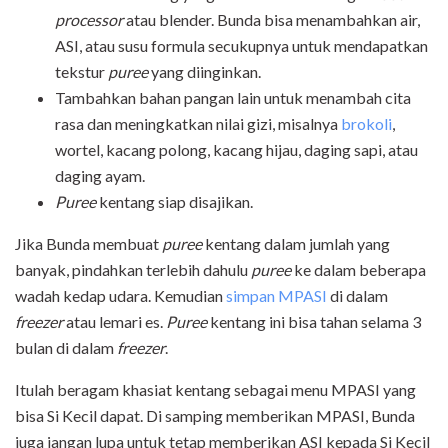
processor
atau blender. Bunda bisa menambahkan air,
ASI, atau susu formula secukupnya untuk mendapatkan
tekstur
puree
yang diinginkan.
Tambahkan bahan pangan lain untuk menambah cita
rasa dan meningkatkan nilai gizi, misalnya
brokoli
,
wortel, kacang polong, kacang hijau, daging sapi, atau
daging ayam.
Puree
kentang siap disajikan.
Jika Bunda membuat
puree
kentang dalam jumlah yang
banyak, pindahkan terlebih dahulu
puree
ke dalam beberapa
wadah kedap udara. Kemudian
simpan MPASI
di dalam
freezer
atau lemari es.
Puree
kentang ini bisa tahan selama 3
bulan di dalam
freezer
.
Itulah beragam khasiat kentang sebagai menu MPASI yang
bisa Si Kecil dapat. Di samping memberikan MPASI, Bunda
juga jangan lupa untuk tetap memberikan ASI kepada Si Kecil