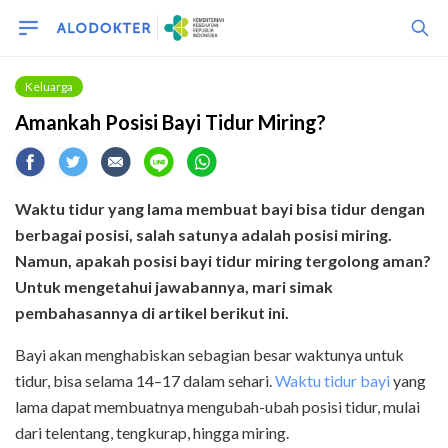
Keluarga
Amankah Posisi Bayi Tidur Miring?
Waktu tidur yang lama membuat bayi bisa tidur dengan
berbagai posisi, salah satunya adalah posisi miring.
Namun, apakah posisi bayi tidur miring tergolong aman?
Untuk mengetahui jawabannya, mari simak
pembahasannya di artikel berikut ini.
Bayi akan menghabiskan sebagian besar waktunya untuk
tidur, bisa selama 14–17 dalam sehari.
Waktu tidur bayi
yang
lama dapat membuatnya mengubah-ubah posisi tidur, mulai
dari telentang, tengkurap, hingga miring.