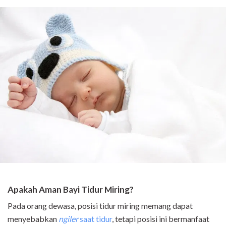
Apakah Aman Bayi Tidur Miring?
Pada orang dewasa, posisi tidur miring memang dapat
menyebabkan
ngiler
saat tidur
, tetapi posisi ini bermanfaat