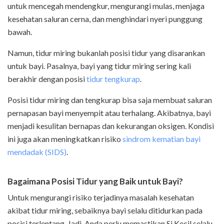
untuk mencegah mendengkur, mengurangi mulas, menjaga
kesehatan saluran cerna, dan menghindari nyeri punggung
bawah.
Namun, tidur miring bukanlah posisi tidur yang disarankan
untuk bayi. Pasalnya, bayi yang tidur miring sering kali
berakhir dengan posisi
tidur tengkurap
.
Posisi tidur miring dan tengkurap bisa saja membuat saluran
pernapasan bayi menyempit atau terhalang. Akibatnya, bayi
menjadi kesulitan bernapas dan kekurangan oksigen. Kondisi
ini juga akan meningkatkan risiko
sindrom kematian bayi
mendadak (SIDS)
.
Bagaimana Posisi Tidur yang Baik untuk Bayi?
Untuk mengurangi risiko terjadinya masalah kesehatan
akibat tidur miring, sebaiknya bayi selalu ditidurkan pada
posisi terlentang. Jadi, Anda perlu memastikan Si Kecil selalu