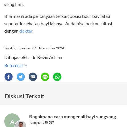
siang hari.
Bila masih ada pertanyaan terkait posisi tidur bayi atau
seputar kesehatan bayi lainnya, Anda bisa berkonsultasi
dengan
dokter
.
Terakhir diperbarui: 13 November 2024