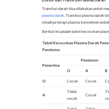
Transfusi darah bisa dilakukan untuk mem
plasma darah
. Transfusi plasma darah b
misalnya terapi plasma konvalesen untu
Berikut ini adalah tabel kecocokan pla
Tabel Kecocokan Plasma Darah
Pene
Pendonor
Pendonor
Penerima
O
A
B
O
Cocok
Cocok
C
Tidak
Ti
A
Cocok
cocok
c
Tidak
Tidak