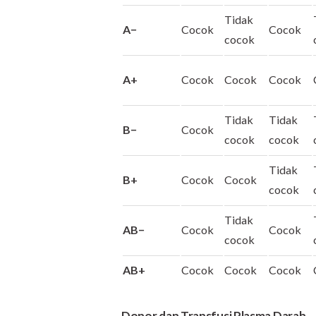
Tidak
A−
Cocok
Cocok
cocok
A+
Cocok
Cocok
Cocok
Tidak
Tidak
B−
Cocok
cocok
cocok
Tidak
B+
Cocok
Cocok
cocok
Tidak
AB−
Cocok
Cocok
cocok
AB+
Cocok
Cocok
Cocok
Donor dan Transfusi Plasma Darah