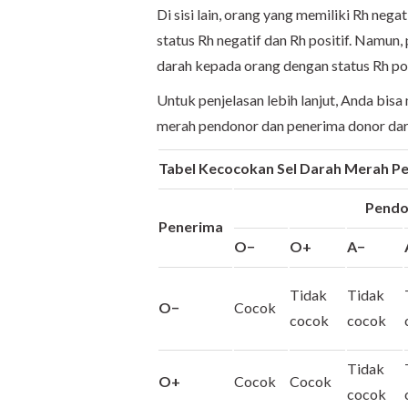
Di sisi lain, orang yang memiliki Rh ne
status Rh negatif dan Rh positif. Namun
darah kepada orang dengan status Rh pos
Untuk penjelasan lebih lanjut, Anda bis
merah pendonor dan penerima donor dara
Tabel Kecocokan Sel Darah Merah P
Pendono
Penerima
O−
O+
A−
Tidak
Tidak
O−
Cocok
cocok
cocok
Tidak
O+
Cocok
Cocok
cocok