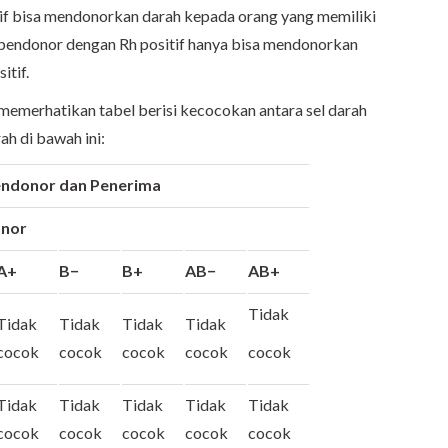
gatif bisa mendonorkan darah kepada orang yang memiliki
, pendonor dengan Rh positif hanya bisa mendonorkan
itif.
a memerhatikan tabel berisi kecocokan antara sel darah
h di bawah ini:
endonor dan Penerima
r
A+
B−
B+
AB−
AB+
Tidak
Tidak
Tidak
Tidak
Tidak
cocok
cocok
cocok
cocok
cocok
Tidak
Tidak
Tidak
Tidak
Tidak
cocok
cocok
cocok
cocok
cocok