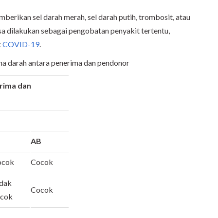
berikan sel darah merah, sel darah putih, trombosit, atau
isa dilakukan sebagai pengobatan penyakit tertentu,
k
COVID-19
.
sma darah antara penerima dan pendonor
rima dan
AB
ocok
Cocok
dak
Cocok
ocok