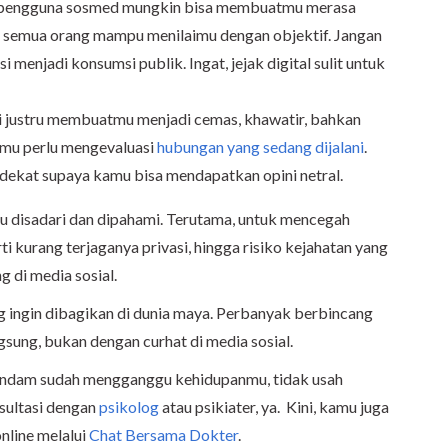
 pengguna sosmed mungkin bisa membuatmu merasa
ak semua orang mampu menilaimu dengan objektif. Jangan
i menjadi konsumsi publik. Ingat, jejak digital sulit untuk
ni justru membuatmu menjadi cemas, khawatir, bahkan
amu perlu mengevaluasi
hubungan yang sedang dijalani
.
erdekat supaya kamu bisa mendapatkan opini netral.
lu disadari dan dipahami. Terutama, untuk mencegah
i kurang terjaganya privasi, hingga risiko kejahatan yang
g di media sosial.
ang ingin dibagikan di dunia maya. Perbanyak berbincang
sung, bukan dengan curhat di media sosial.
rpendam sudah mengganggu kehidupanmu, tidak usah
sultasi dengan
psikolog
atau psikiater, ya.
Kini, kamu juga
nline melalui
Chat Bersama Dokter
.