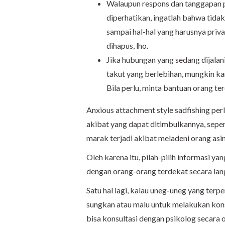
Walaupun respons dan tanggapan
diperhatikan, ingatlah bahwa tid
sampai hal-hal yang harusnya privas
dihapus, lho.
Jika hubungan yang sedang dijala
takut yang berlebihan, mungkin k
Bila perlu, minta bantuan orang t
Anxious attachment style sadfishing per
akibat yang dapat ditimbulkannya, sepert
marak terjadi akibat meladeni orang asin
Oleh karena itu, pilah-pilih informasi y
dengan orang-orang terdekat secara lang
Satu hal lagi, kalau uneg-uneg yang te
sungkan atau malu untuk melakukan kon
bisa konsultasi dengan psikolog secara o