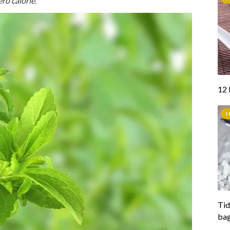
ero calorie
.