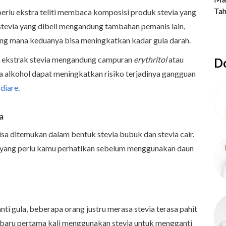
perlu ekstra teliti membaca komposisi produk stevia yang
tevia yang dibeli mengandung tambahan pemanis lain,
yang mana keduanya bisa meningkatkan kadar gula darah.
uk ekstrak stevia mengandung campuran
erythritol
atau
Do
a alkohol dapat meningkatkan risiko terjadinya gangguan
u
diare
.
a
isa ditemukan dalam bentuk stevia bubuk dan stevia cair.
l yang perlu kamu perhatikan sebelum menggunakan daun
nti gula, beberapa orang justru merasa stevia terasa pahit
u baru pertama kali menggunakan stevia untuk mengganti