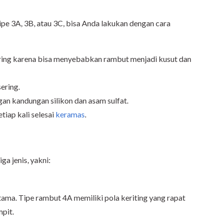
ipe 3A, 3B, atau 3C, bisa Anda lakukan dengan cara
ering karena bisa menyebabkan rambut menjadi kusut dan
ering.
n kandungan silikon dan asam sulfat.
tiap kali selesai
keramas
.
ga jenis, yakni:
rtama. Tipe rambut 4A memiliki pola keriting yang rapat
mpit.