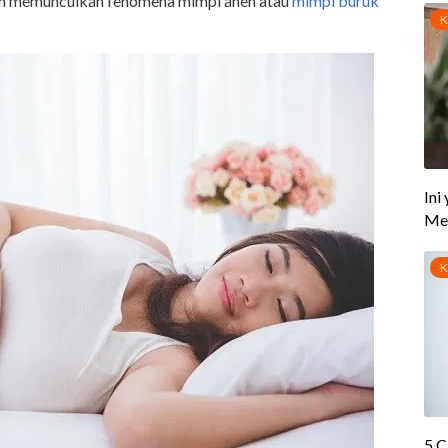
lam memunculkan fenomena mimpi aneh atau
mimpi buruk