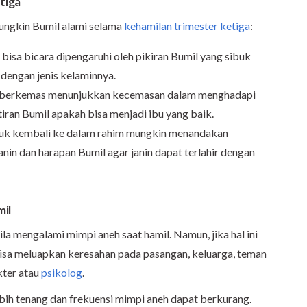
tiga
ungkin Bumil alami selama
kehamilan trimester ketiga
:
 bisa bicara dipengaruhi oleh pikiran Bumil yang sibuk
dengan jenis kelaminnya.
u berkemas menunjukkan kecemasan dalam menghadapi
iran Bumil apakah bisa menjadi ibu yang baik.
suk kembali ke dalam rahim mungkin menandakan
nin dan harapan Bumil agar janin dapat terlahir dengan
il
la mengalami mimpi aneh saat hamil. Namun, jika hal ini
isa meluapkan keresahan pada pasangan, keluarga, teman
kter atau
psikolog
.
bih tenang dan frekuensi mimpi aneh dapat berkurang.