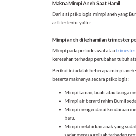
Makna Mimpi Aneh Saat Hamil
Dari sisi psikologis, mimpi aneh yang Bu
arti tertentu, yaitu:
Mimpi aneh di kehamilan trimester 
Mimpi pada periode awal atau
trimeste
keresahan terhadap perubahan tubuh ata
Berikut ini adalah beberapa mimpi aneh
beserta maknanya secara psikologis:
Mimpi taman, buah, atau bunga m
Mimpi air berarti rahim Bumil se
Mimpi mengendarai kendaraan mem
baru.
Mimpi melahirkan anak yang sudah
sadar merasa gelisah terhadap pros