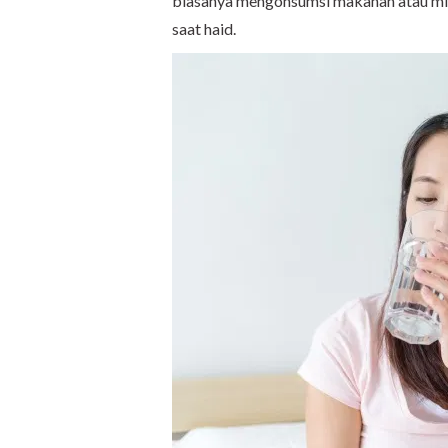
biasanya mengonsumsi makanan atau minu
saat haid.