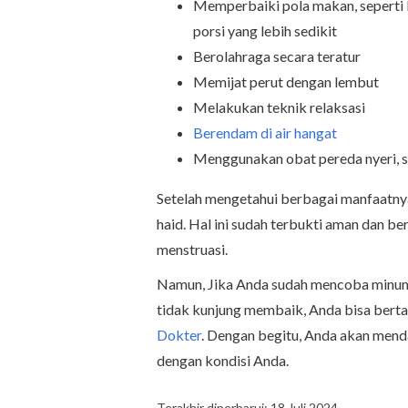
Memperbaiki pola makan, seperti
porsi yang lebih sedikit
Berolahraga secara teratur
Memijat perut dengan lembut
Melakukan teknik relaksasi
Berendam di air hangat
Menggunakan obat pereda nyeri, s
Setelah mengetahui berbagai manfaatnya,
haid. Hal ini sudah terbukti aman dan b
menstruasi.
Namun, Jika Anda sudah mencoba minum a
tidak kunjung membaik, Anda bisa bert
Dokter
. Dengan begitu, Anda akan mend
dengan kondisi Anda.
Terakhir diperbarui: 18 Juli 2024