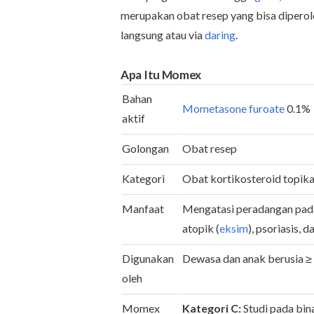
merupakan obat resep yang bisa diperol
langsung atau via
daring
.
Apa Itu Momex
Bahan
Mometasone furoate
0.1%
aktif
Golongan
Obat resep
Kategori
Obat kortikosteroid topika
Manfaat
Mengatasi peradangan pada k
atopik (
eksim
), psoriasis, d
Digunakan
Dewasa dan anak berusia
≥
oleh
Momex
Kategori C:
Studi pada bi