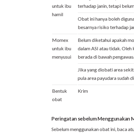
untuk ibu
terhadap janin, tetapi belum
hamil
Obat ini hanya boleh digun
besarnya risiko terhadap jan
Momex
Belum diketahui apakah m
untuk ibu
dalam ASI atau tidak. Oleh 
menyusui
berada di bawah pengawasa
Jika yang diobati area seki
pula area payudara sudah d
Bentuk
Krim
obat
Peringatan sebelum Menggunakan
Sebelum menggunakan obat ini, baca atu