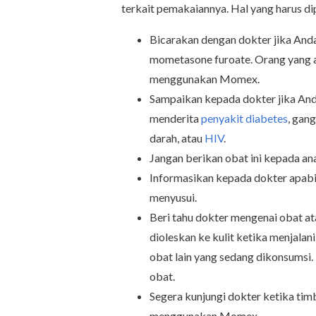
terkait pemakaiannya. Hal yang harus 
Bicarakan dengan dokter jika Anda 
mometasone furoate. Orang yang a
menggunakan Momex.
Sampaikan kepada dokter jika An
menderita
penyakit diabetes
, gan
darah, atau
HIV
.
Jangan berikan obat ini kepada ana
Informasikan kepada dokter apabil
menyusui.
Beri tahu dokter mengenai obat at
dioleskan ke kulit ketika menjala
obat lain yang sedang dikonsumsi. 
obat.
Segera kunjungi dokter ketika tim
menggunakan Momex.