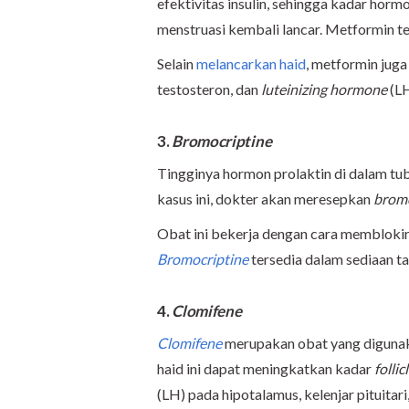
efektivitas insulin, sehingga kadar hor
menstruasi kembali lancar. Metformin te
Selain
melancarkan haid
, metformin ju
testosteron, dan
luteinizing hormone
(LH
3.
Bromocriptine
Tingginya hormon prolaktin di dalam tu
kasus ini, dokter akan meresepkan
bromo
Obat ini bekerja dengan cara memblokir p
Bromocriptine
tersedia dalam sediaan ta
4.
Clomifene
Clomifene
merupakan obat yang digunak
haid ini dapat meningkatkan kadar
folli
(LH) pada hipotalamus, kelenjar pituitar