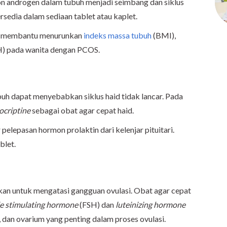
mon androgen dalam tubuh menjadi seimbang dan siklus
rsedia dalam sediaan tablet atau kaplet.
ga membantu menurunkan
indeks massa tubuh
(BMI),
) pada wanita dengan PCOS.
buh dapat menyebabkan siklus haid tidak lancar. Pada
criptine
sebagai obat agar cepat haid.
elepasan hormon prolaktin dari kelenjar pituitari.
blet.
an untuk mengatasi gangguan ovulasi. Obat agar cepat
cle stimulating hormone
(FSH) dan
luteinizing hormone
i, dan ovarium yang penting dalam proses ovulasi.