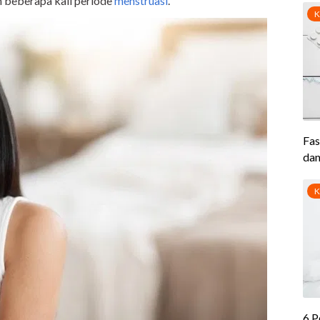
n beberapa kali periode
menstruasi
.