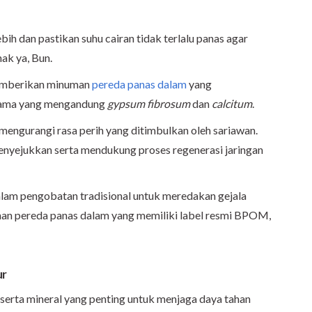
h dan pastikan suhu cairan tidak terlalu panas agar
ak ya, Bun.
 memberikan minuman
pereda panas dalam
yang
utama yang mengandung
gypsum fibrosum
dan
calcitum
.
 mengurangi rasa perih yang ditimbulkan oleh sariawan.
nyejukkan serta mendukung proses regenerasi jaringan
dalam pengobatan tradisional untuk meredakan gejala
man pereda panas dalam yang memiliki label resmi BPOM,
ur
, serta mineral yang penting untuk menjaga daya tahan