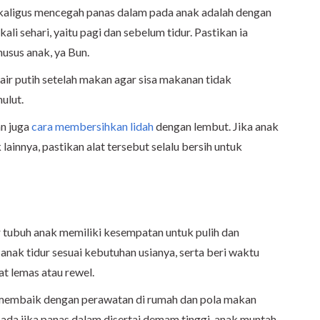
ekaligus mencegah panas dalam pada anak adalah dengan
li sehari, yaitu pagi dan sebelum tidur. Pastikan ia
husus anak, ya Bun.
n air putih setelah makan agar sisa makanan tidak
ulut.
an juga
cara membersihkan lidah
dengan lembut. Jika anak
lainnya, pastikan alat tersebut selalu bersih untuk
r tubuh anak memiliki kesempatan untuk pulih dan
nak tidur sesuai kebutuhan usianya, serta beri waktu
hat lemas atau rewel.
 membaik dengan perawatan di rumah dan pola makan
ada jika panas dalam disertai demam tinggi, anak muntah