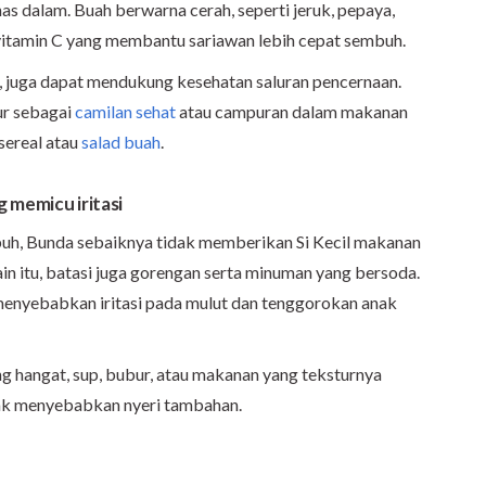
s dalam. Buah berwarna cerah, seperti jeruk, pepaya,
vitamin C yang membantu sariawan lebih cepat sembuh.
i, juga dapat mendukung kesehatan saluran pencernaan.
ur sebagai
camilan sehat
atau campuran dalam makanan
sereal atau
salad buah
.
 memicu iritasi
uh, Bunda sebaiknya tidak memberikan Si Kecil makanan
lain itu, batasi juga gorengan serta minuman yang bersoda.
menyebabkan iritasi pada mulut dan tenggorokan anak
g hangat, sup, bubur, atau makanan yang teksturnya
dak menyebabkan nyeri tambahan.