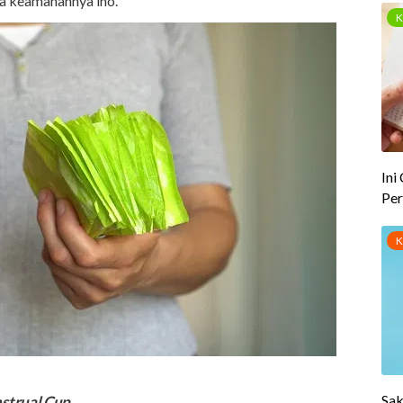
ga keamanannya lho.
strual Cup