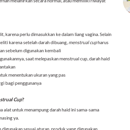
pernah melahirkan secara normal, atau memiliki riwayat
t, karena perlu dimasukkan ke dalam liang vagina. Selain
teliti karena setelah darah dibuang,
menstrual cup
harus
gkan sebelum digunakan kembali
gunakannya, saat melepaskan menstrual cup, darah haid
rantakan
tuk menentukan ukuran yang pas
rgi bagi penggunanya
trual Cup
?
dua alat untuk menampung darah haid ini sama-sama
-masing ya.
 digunakan sesuai aturan, produk yang digunakan