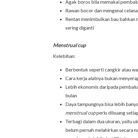
Agak boros bila memakai pembalut 
Rawan bocor dan mengenai celana
Rentan menimbulkan bau bahkan men
sering diganti
Menstrual cup
Kelebihan:
Berbentuk seperti cangkir atau wad
Cara kerja alatnya bukan menyera
Lebih ekonomis daripada pembalut 
bulan
Daya tampungnya bisa lebih bany
menstrual cup
perlu dibuang setia
Terbagi dalam dua ukuran, yaitu uk
belum pernah melahirkan secara n