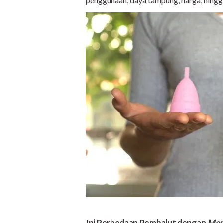
penggunaan, daya tampung, harga, hing
Ini Perbedaan Pembalut dengan
Men