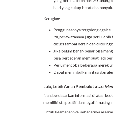
yang berusia lebih dari 30 tahun, 
haid yang cukup berat dan banyak.
Kerugian:
Penggunaannya tergolong agak suli
itu, perawatannya juga perlu lebih 
dicuci sampai bersih dan dikerin
Jika belum benar-benar bisa meng
bisa berceceran membuat jadi be
Perlu mencoba beberapa merek un
Dapat menimbulkan iritasi dan ale
Lalu, Lebih Aman Pembalut atau
Mens
Nah, berdasarkan informasi di atas, ke
memiliki sisi positif dan negatif masing
Untuk keamanannya, sebenarnya asalkan