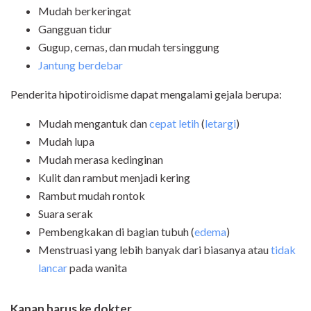
Mudah berkeringat
Gangguan tidur
Gugup, cemas, dan mudah tersinggung
Jantung berdebar
Penderita hipotiroidisme dapat mengalami gejala berupa:
Mudah mengantuk dan
cepat letih
(
letargi
)
Mudah lupa
Mudah merasa kedinginan
Kulit dan rambut menjadi kering
Rambut mudah rontok
Suara serak
Pembengkakan di bagian tubuh (
edema
)
Menstruasi yang lebih banyak dari biasanya atau
tidak
lancar
pada wanita
Kapan
h
arus ke
d
okter