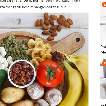
an saraf agar tetap normal. Selain itu, kalium juga
erta mengatur keseimbangan cairan tubuh.