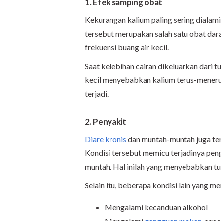
1. Efek samping obat
Kekurangan kalium paling sering dialam
tersebut merupakan salah satu obat dar
frekuensi buang air kecil.
Saat kelebihan cairan dikeluarkan dari tu
kecil menyebabkan kalium terus-menerus
terjadi.
2. Penyakit
Diare kronis
dan muntah-muntah juga ter
Kondisi tersebut memicu terjadinya pen
muntah. Hal inilah yang menyebabkan t
Selain itu, beberapa kondisi lain yang m
Mengalami kecanduan alkohol
Mengalami
gangguan makan
, sep