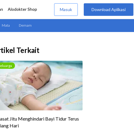
tikel Terkait