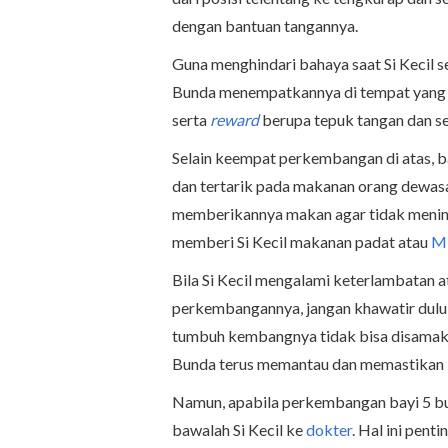
dengan bantuan tangannya.
Guna menghindari bahaya saat Si Kecil s
Bunda menempatkannya di tempat yang 
serta
reward
berupa tepuk tangan dan sen
Selain keempat perkembangan di atas, b
dan tertarik pada makanan orang dewasa
memberikannya makan agar tidak mening
memberi Si Kecil makanan padat atau
MP
Bila Si Kecil mengalami keterlambatan a
perkembangannya, jangan khawatir dulu, 
tumbuh kembangnya tidak bisa disamakan
Bunda terus memantau dan memastikan b
Namun, apabila perkembangan bayi 5 bul
bawalah Si Kecil ke
dokter
. Hal ini pen