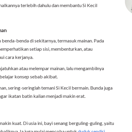
alkannya terlebih dahulu dan membantu Si Kecil
nan
h benda-benda di sekitarnya, termasuk mainan. Pada
memperhatikan setiap sisi, membenturkan, atau
i cara kerjanya.
 menjatuhkan atau melempar mainan, lalu mengambilnya
 belajar konsep sebab akibat.
, sering-seringlah temani Si Kecil bermain. Bunda juga
gar ikatan batin kalian menjadi makin erat.
akin kuat. Di usia ini, bayi senang berguling-guling, yaitu
sebaliknya. Ia juga mulai mencoba untuk
duduk sendiri