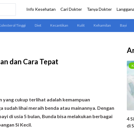
Ar
an dan Cara Tepat
an yang cukup terlihat adalah kemampuan
juga sudah lihai meraih benda atau mainannya. Dengan
yi di usia 5 bulan, Bunda bisa melakukan berbagai
ngan Si Kecil.