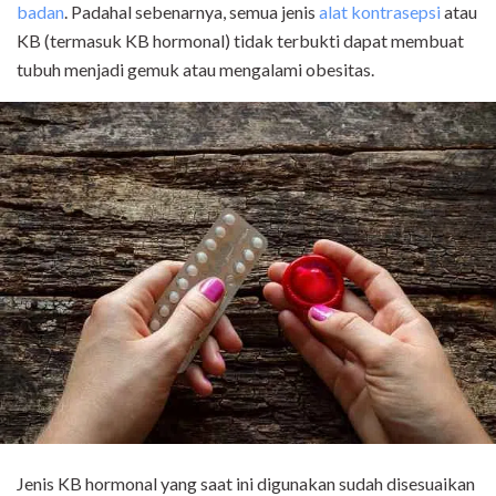
badan
. Padahal sebenarnya, semua jenis
alat kontrasepsi
atau
KB (termasuk KB hormonal) tidak terbukti dapat membuat
tubuh menjadi gemuk atau mengalami obesitas.
Jenis KB hormonal yang saat ini digunakan sudah disesuaikan