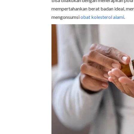
bisa dilakukan dengan menerapkan pola 
mempertahankan berat badan ideal, me
mengonsumsi
obat kolesterol alami
.