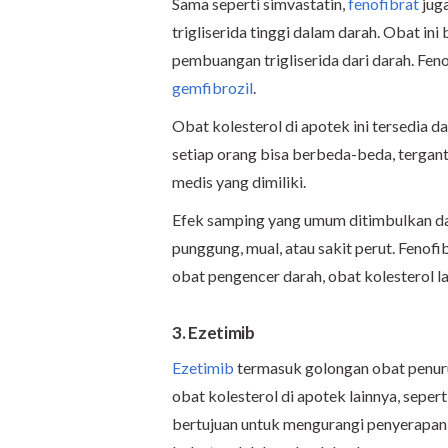
Sama seperti simvastatin,
fenofibrat
jug
trigliserida tinggi dalam darah. Obat i
pembuangan trigliserida dari darah. Fen
gemfibrozil
.
Obat kolesterol di apotek ini tersedia d
setiap orang bisa berbeda-beda, tergant
medis yang dimiliki.
Efek samping yang umum ditimbulkan dari
punggung, mual, atau sakit perut. Fenof
obat pengencer darah, obat kolesterol la
3. Ezetimib
Ezetimib
termasuk golongan obat penurun
obat kolesterol di apotek lainnya, seper
bertujuan untuk mengurangi penyerapan k