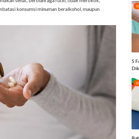
makan sehat, berolahraga rutin, tidak merokok,
mbatasi konsumsi minuman beralkohol, maupun