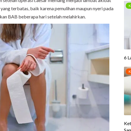
an setelah operasi caesar memang menjadi lambat akibat
da yang terbatas, baik karena pemulihan maupun nyeri pada
akan BAB beberapa hari setelah melahirkan.