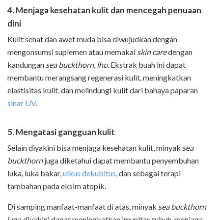
4. Menjaga kesehatan kulit dan mencegah penuaan
dini
Kulit sehat dan awet muda bisa diwujudkan dengan
mengonsumsi suplemen atau memakai
skin care
dengan
kandungan
sea buckthorn
,
lho
. Ekstrak buah ini dapat
membantu merangsang regenerasi kulit, meningkatkan
elastisitas kulit, dan melindungi kulit dari bahaya paparan
sinar UV
.
5. Mengatasi gangguan kulit
Selain diyakini bisa menjaga kesehatan kulit, minyak
sea
buckthorn
juga diketahui dapat membantu penyembuhan
luka, luka bakar,
ulkus dekubitus
, dan sebagai terapi
tambahan pada eksim atopik.
Di samping manfaat-manfaat di atas, minyak
sea buckthorn
juga diyakini dapat meningkatkan imunitas tubuh, menjaga