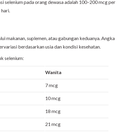
ensi selenium pada orang dewasa adalah 100–200 mcg per
hari.
alui makanan, suplemen, atau gabungan keduanya. Angka
rvariasi berdasarkan usia dan kondisi kesehatan.
uk selenium:
Wanita
7 mcg
10 mcg
18 mcg
21 mcg