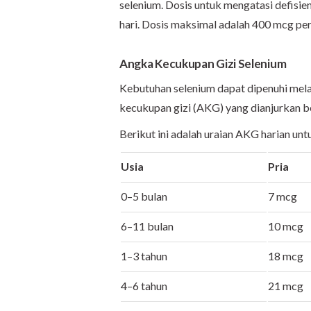
selenium. Dosis untuk mengatasi defisi
hari. Dosis maksimal adalah 400 mcg per 
Angka Kecukupan Gizi Selenium
Kebutuhan selenium dapat dipenuhi mel
kecukupan gizi (AKG) yang dianjurkan be
Berikut ini adalah uraian AKG harian unt
Usia
Pria
0–5 bulan
7 mcg
6–11 bulan
10 mcg
1–3 tahun
18 mcg
4–6 tahun
21 mcg