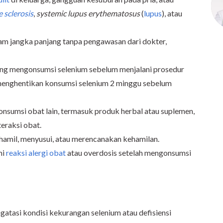
e sclerosis
,
systemic lupus erythematosus
(
lupus
), atau
m jangka panjang tanpa pengawasan dari dokter,
ang mengonsumsi selenium sebelum menjalani prosedur
menghentikan konsumsi selenium 2 minggu sebelum
onsumsi obat lain, termasuk produk herbal atau suplemen,
teraksi obat.
 hamil, menyusui, atau merencanakan kehamilan.
mi
reaksi alergi obat
atau overdosis setelah mengonsumsi
atasi kondisi kekurangan selenium atau defisiensi