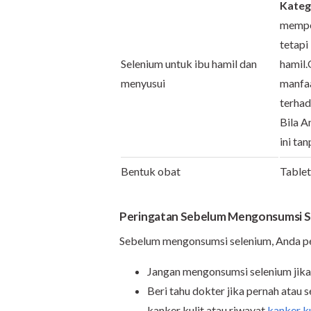
Kateg
memper
tetapi
Selenium untuk ibu hamil dan
hamil.
menyusui
manfaa
terhad
Bila A
ini ta
Bentuk obat
Tablet
Peringatan Sebelum Mengonsumsi
S
Sebelum mengonsumsi selenium, Anda pe
Jangan mengonsumsi selenium jika m
Beri tahu dokter jika pernah atau 
kanker kulit atau riwayat
kanker ku