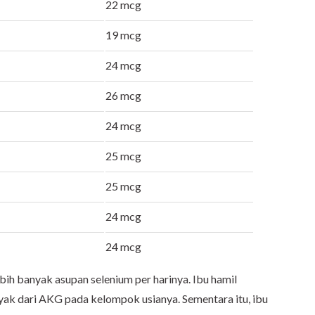
22 mcg
19 mcg
24 mcg
26 mcg
24 mcg
25 mcg
25 mcg
24 mcg
24 mcg
ih banyak asupan selenium per harinya. Ibu hamil
ak dari AKG pada kelompok usianya. Sementara itu, ibu