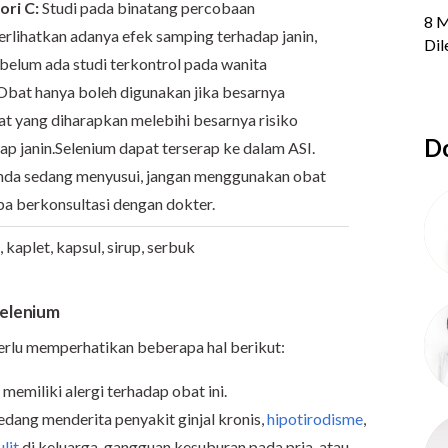
ori C:
Studi pada binatang percobaan
lihatkan adanya efek samping terhadap janin,
 belum ada studi terkontrol pada wanita
Obat hanya boleh digunakan jika besarnya
t yang diharapkan melebihi besarnya risiko
Do
ap janin.Selenium dapat terserap ke dalam ASI.
nda sedang menyusui, jangan menggunakan obat
npa berkonsultasi dengan dokter.
, kaplet, kapsul, sirup, serbuk
elenium
rlu memperhatikan beberapa hal berikut:
emiliki alergi terhadap obat ini.
sedang menderita penyakit ginjal kronis,
hipotirodisme
,
lit
di keluarga, gangguan kesuburan pada pria, atau