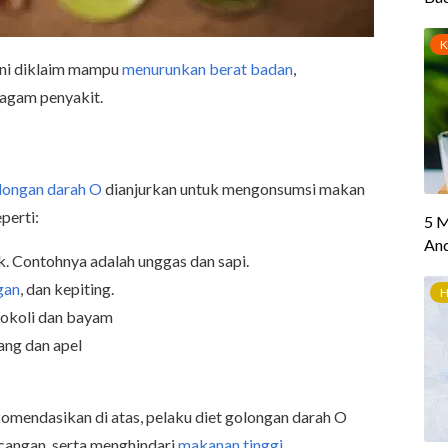
 ini diklaim mampu
menurunkan berat badan
,
agam penyakit.
longan darah O
dianjurkan untuk mengonsumsi makan
perti:
. Contohnya adalah unggas dan sapi.
gan
, dan kepiting.
rokoli dan bayam
ang dan apel
mendasikan di atas, pelaku diet golongan darah O
angan, serta menghindari
makanan tinggi