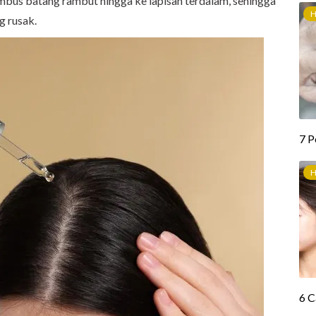
embus batang rambut hingga ke lapisan terdalam, sehingga
g rusak.