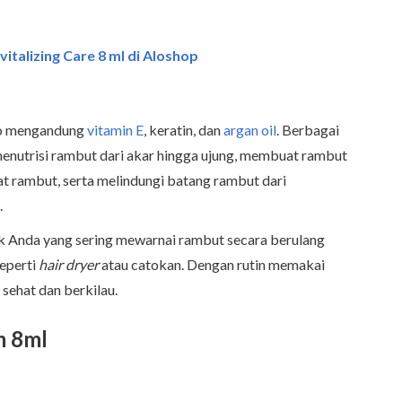
vitalizing Care 8 ml di Aloshop
zo mengandung
vitamin E
, keratin, dan
argan oil
. Berbagai
enutrisi rambut dari akar hingga ujung, membuat rambut
at rambut, serta melindungi batang rambut dari
.
k Anda yang sering mewarnai rambut secara berulang
eperti
hair dryer
atau catokan. Dengan rutin memakai
 sehat dan berkilau.
m 8ml