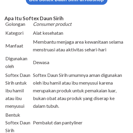
Apa Itu Softex Daun Sirih
Golongan
Consumer product
Kategori
Alat kesehatan
Membantu menjaga area kewanitaan selama
Manfaat
menstruasi atau aktivitas sehari-hari
Digunakan
Dewasa
oleh
Softex Daun
Softex Daun Sirih umumnya aman digunakan
Sirih untuk
oleh ibu hamil atau ibu menyusui karena
ibu hamil
merupakan produk untuk pemakaian luar,
atau ibu
bukan obat atau produk yang diserap ke
menyusui
dalam tubuh.
Bentuk
Softex Daun
Pembalut dan pantyliner
Sirih