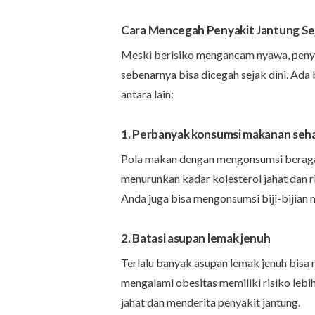
Cara Mencegah Penyakit Jantung Sej
Meski berisiko mengancam nyawa, penyak
sebenarnya bisa dicegah sejak dini. Ad
antara lain:
1. Perbanyak konsumsi makanan seh
Pola makan dengan mengonsumsi beraga
menurunkan kadar kolesterol jahat dan ri
Anda juga bisa mengonsumsi biji-bijia
2. Batasi asupan lemak jenuh
Terlalu banyak asupan lemak jenuh bisa
mengalami obesitas memiliki risiko lebi
jahat dan menderita penyakit jantung.