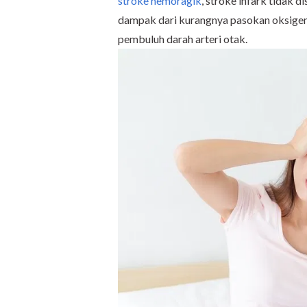
stroke hemoragik
, stroke infark tidak 
dampak dari kurangnya pasokan oksigen
pembuluh darah arteri otak.