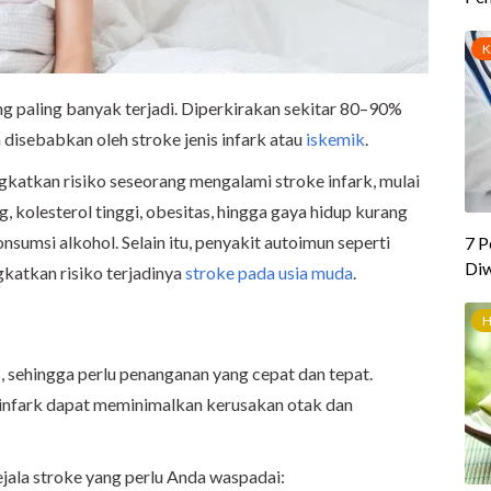
ng paling banyak terjadi. Diperkirakan sekitar 80–90%
a disebabkan oleh stroke jenis infark atau
iskemik
.
katkan risiko seseorang mengalami stroke infark, mulai
ng, kolesterol tinggi, obesitas, hingga gaya hidup kurang
sumsi alkohol. Selain itu, penyakit autoimun seperti
katkan risiko terjadinya
stroke pada usia muda
.
 sehingga perlu penanganan yang cepat dan tepat.
 infark dapat meminimalkan kerusakan otak dan
ejala stroke yang perlu Anda waspadai: