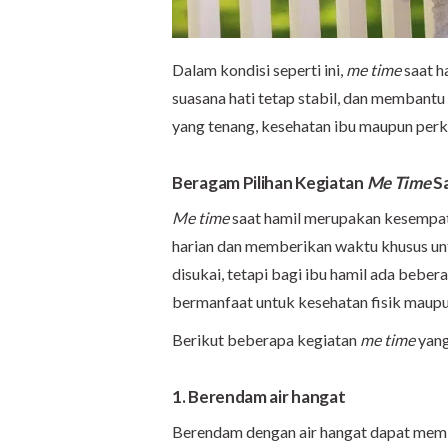
Dalam kondisi seperti ini,
me time
saat h
suasana hati tetap stabil, dan membantu
yang tenang, kesehatan ibu maupun perk
Beragam Pilihan Kegiatan
Me Time
S
Me time
saat hamil merupakan kesempatan
harian dan memberikan waktu khusus untu
disukai, tetapi bagi ibu hamil ada beber
bermanfaat untuk kesehatan fisik maupu
Berikut beberapa kegiatan
me time
yang
1. Berendam air hangat
Berendam dengan air hangat dapat memb