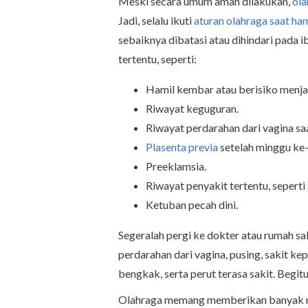
Meski secara umum aman dilakukan,
ola
Jadi, selalu ikuti
aturan olahraga saat ham
sebaiknya dibatasi atau dihindari pada 
tertentu, seperti:
Hamil kembar atau berisiko menjal
Riwayat keguguran.
Riwayat perdarahan dari vagina saa
Plasenta previa
setelah minggu ke
Preeklamsia.
Riwayat penyakit tertentu, seperti
Ketuban pecah dini.
Segeralah pergi ke dokter atau rumah sa
perdarahan dari vagina, pusing, sakit kep
bengkak, serta perut terasa sakit. Begi
Olahraga memang memberikan banyak man