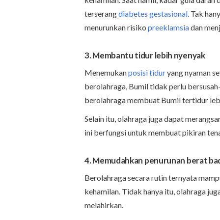
terserang
diabetes gestasional
. Tak han
menurunkan risiko
preeklamsia
dan men
3. Membantu tidur lebih nyenyak
Menemukan
posisi tidur
yang nyaman sel
berolahraga, Bumil tidak perlu bersusah
berolahraga membuat Bumil tertidur lebih
Selain itu, olahraga juga dapat merangs
ini berfungsi untuk membuat pikiran tena
4. Memudahkan
penurunan
berat ba
Berolahraga secara rutin ternyata mamp
kehamilan. Tidak hanya itu, olahraga ju
melahirkan.