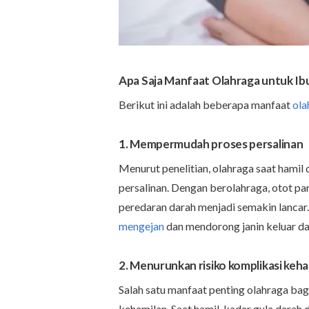
Apa Saja Manfaat Olahraga untuk Ib
Berikut ini adalah beberapa manfaat
ola
1. Mempermudah proses persalinan
Menurut penelitian, olahraga saat ham
persalinan. Dengan berolahraga, otot pan
peredaran darah menjadi semakin lancar.
mengejan
dan mendorong janin keluar dar
2. Menurunkan risiko komplikasi keh
Salah satu manfaat penting olahraga bag
kehamilan. Saat hamil, kadar gula darah