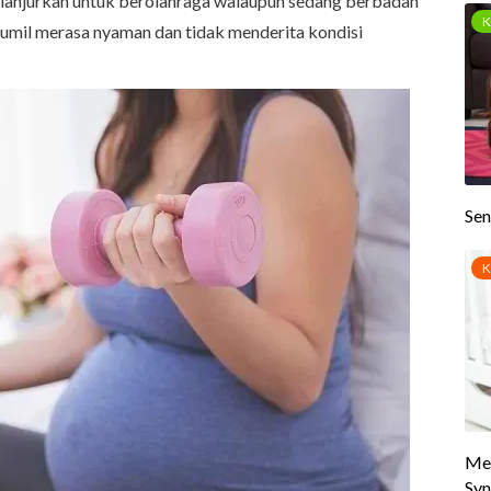
dianjurkan untuk berolahraga walaupun sedang berbadan
 Bumil merasa nyaman dan tidak menderita kondisi