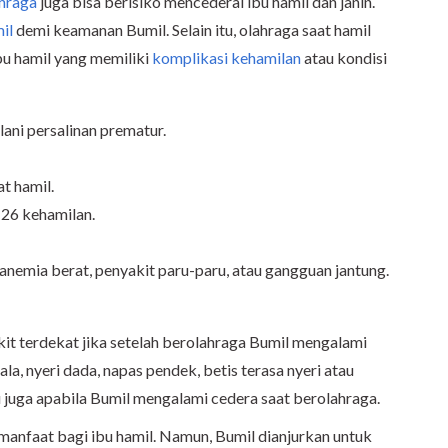
hraga
juga bisa berisiko mencederai ibu hamil dan janin.
il
demi keamanan Bumil. Selain itu, olahraga saat hamil
ibu hamil yang memiliki
komplikasi kehamilan
atau kondisi
ani persalinan prematur.
t hamil.
-26 kehamilan.
 anemia berat, penyakit paru-paru, atau gangguan jantung.
kit terdekat jika setelah berolahraga Bumil mengalami
ala, nyeri dada, napas pendek, betis terasa nyeri atau
tu juga apabila Bumil mengalami cedera saat berolahraga.
faat bagi ibu hamil. Namun, Bumil dianjurkan untuk