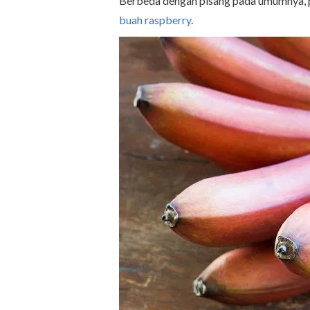
Berbeda dengan pisang pada umumnya, p
buah raspberry
.