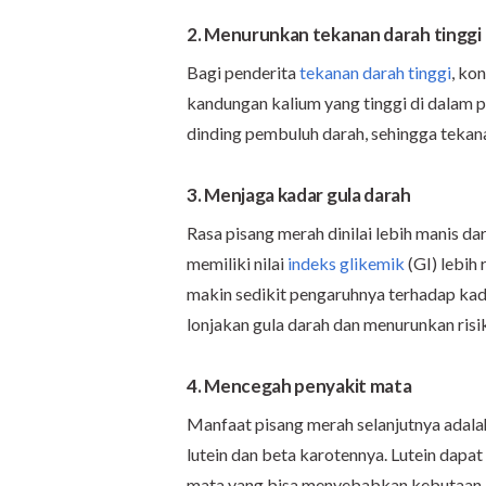
2. Menurunkan tekanan darah tinggi
Bagi penderita
tekanan darah tinggi
, ko
kandungan kalium yang tinggi di dalam
dinding pembuluh darah, sehingga tekan
3. Menjaga kadar gula darah
Rasa pisang merah dinilai lebih manis da
memiliki nilai
indeks glikemik
(GI) lebih 
makin sedikit pengaruhnya terhadap kada
lonjakan gula darah dan menurunkan risi
4. Mencegah penyakit mata
Manfaat pisang merah selanjutnya adala
lutein dan beta karotennya. Lutein dap
mata yang bisa menyebabkan kebutaan.