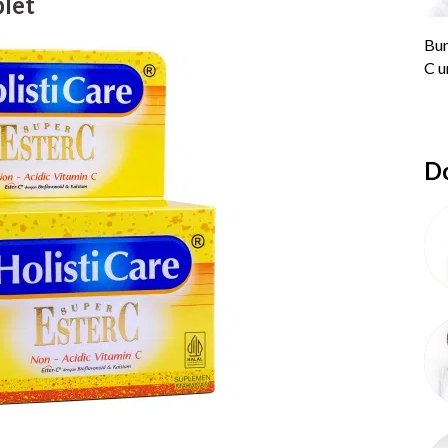
blet
Do