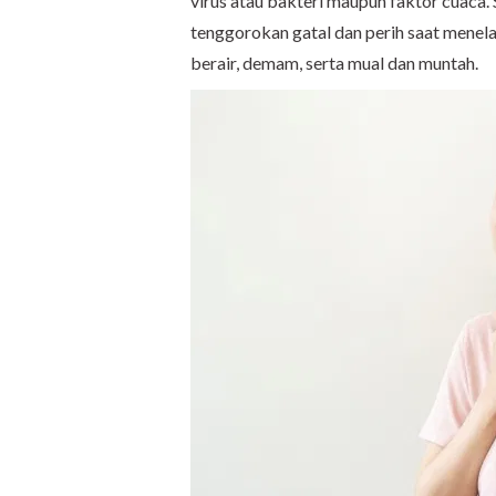
virus atau bakteri maupun faktor cuaca.
tenggorokan gatal dan perih saat menela
berair, demam, serta mual dan muntah.