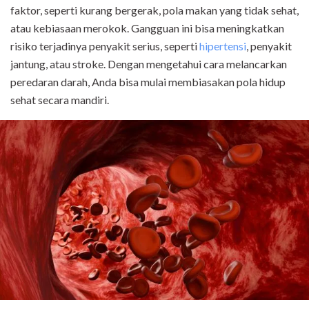
faktor, seperti kurang bergerak, pola makan yang tidak sehat,
atau kebiasaan merokok. Gangguan ini bisa meningkatkan
risiko terjadinya penyakit serius, seperti
hipertensi
, penyakit
jantung, atau stroke. Dengan mengetahui cara melancarkan
peredaran darah, Anda bisa mulai membiasakan pola hidup
sehat secara mandiri.