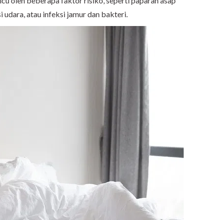
icu oleh beberapa faktor risiko, seperti paparan asap
i udara, atau infeksi jamur dan bakteri.