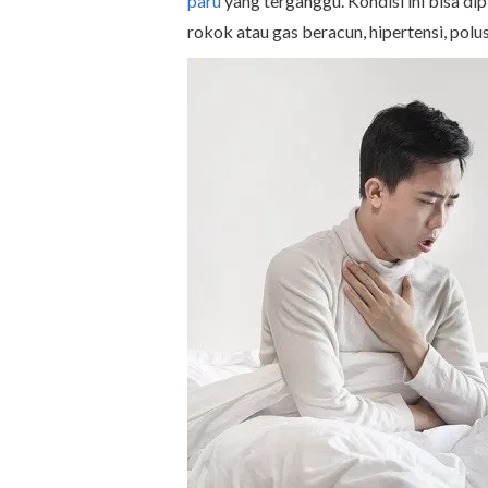
paru
yang terganggu. Kondisi ini bisa dip
rokok atau gas beracun, hipertensi, polus