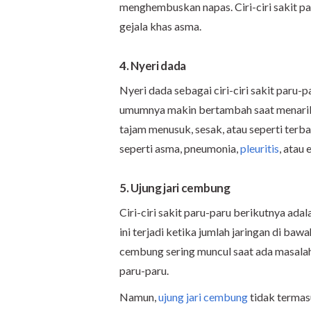
menghembuskan napas. Ciri-ciri sakit pa
gejala khas asma.
4. Nyeri dada
Nyeri dada sebagai ciri-ciri sakit paru-p
umumnya makin bertambah saat menarik 
tajam menusuk, sesak, atau seperti terba
seperti asma, pneumonia,
pleuritis
, atau 
5. Ujung jari cembung
Ciri-ciri sakit paru-paru berikutnya ada
ini terjadi ketika jumlah jaringan di b
cembung sering muncul saat ada masalah p
paru-paru.
Namun,
ujung jari cembung
tidak termasu