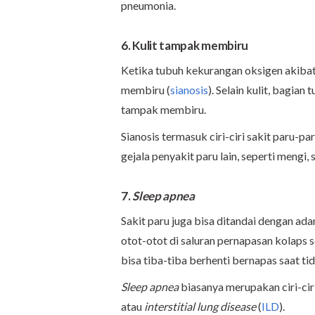
pneumonia.
6. Kulit tampak membiru
Ketika tubuh kekurangan oksigen akibat
membiru (
sianosis
). Selain kulit, bagian 
tampak membiru.
Sianosis termasuk ciri-ciri sakit paru-pa
gejala penyakit paru lain, seperti mengi,
7.
Sleep apnea
Sakit paru juga bisa ditandai dengan ad
otot-otot di saluran pernapasan kolaps 
bisa tiba-tiba berhenti bernapas saat tid
Sleep apnea
biasanya merupakan ciri-cir
atau
interstitial lung disease
(
ILD
).