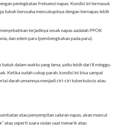
dengan peningkatan frekuensi napas. Kondisi ini termasuk
gga tubuh berusaha mencukupinya dengan bernapas lebih
 menyebabkan terjadinya sesak napas aadalah PPOK
monia, dan edem paru (pembengkakan pada paru).
ah batuk dalam waktu yang lama, yaitu lebih dari 8 minggu.
ak. Ketika sudah cukup parah, kondisi ini bisa sampai
rtai darah umumnya menjadi ciri-ciri tuberkulosis atau
 sumbatan atau penyempitan saluran napas, akan muncul
ik” atau seperti suara siulan saat menarik atau