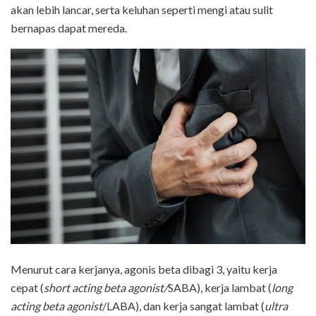
akan lebih lancar, serta keluhan seperti mengi atau sulit
bernapas dapat mereda.
Menurut cara kerjanya, agonis beta dibagi 3, yaitu kerja
cepat (
short acting beta agonist/
SABA), kerja lambat (
long
acting beta agonist
/LABA), dan kerja sangat lambat (
ultra