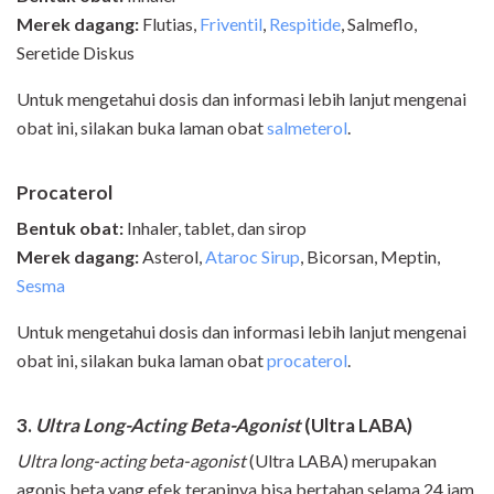
Merek dagang:
Flutias,
Friventil
,
Respitide
, Salmeflo,
Seretide Diskus
Untuk mengetahui dosis dan informasi lebih lanjut mengenai
obat ini, silakan buka laman obat
salmeterol
.
Procaterol
Bentuk obat:
Inhaler, tablet, dan sirop
Merek dagang:
Asterol,
Ataroc Sirup
, Bicorsan, Meptin,
Sesma
Untuk mengetahui dosis dan informasi lebih lanjut mengenai
obat ini, silakan buka laman obat
procaterol
.
3.
Ultra Long
-
Acting Beta
-
Agonist
(Ultra LABA)
Ultra long
-
acting beta
-
agonist
(Ultra LABA) merupakan
agonis beta yang efek terapinya bisa bertahan selama 24 jam.