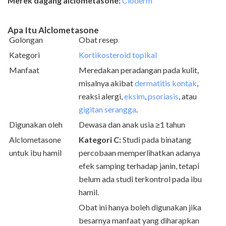
Merek dagang alclometasone:
Cloderm
Apa Itu Alclometasone
Golongan
Obat resep
Kategori
Kortikosteroid topikal
Manfaat
Meredakan peradangan pada kulit,
misalnya akibat
dermatitis kontak
,
reaksi alergi,
eksim
,
psoriasis
, atau
gigitan serangga
.
Digunakan oleh
Dewasa dan anak usia ≥1 tahun
Alclometasone
Kategori C:
Studi pada binatang
untuk ibu hamil
percobaan memperlihatkan adanya
efek samping terhadap janin, tetapi
belum ada studi terkontrol pada ibu
hamil.
Obat ini hanya boleh digunakan jika
besarnya manfaat yang diharapkan