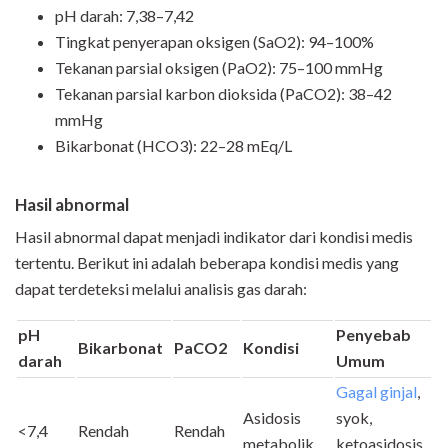
pH darah: 7,38–7,42
Tingkat penyerapan oksigen (SaO2): 94–100%
Tekanan parsial oksigen (PaO2): 75–100 mmHg
Tekanan parsial karbon dioksida (PaCO2): 38–42
mmHg
Bikarbonat (HCO3): 22–28 mEq/L
Hasil abnormal
Hasil abnormal dapat menjadi indikator dari kondisi medis
tertentu. Berikut ini adalah beberapa kondisi medis yang
dapat terdeteksi melalui analisis gas darah:
pH
Penyebab
Bikarbonat
PaCO2
Kondisi
darah
Umum
Gagal ginjal
,
Asidosis
syok,
<7,4
Rendah
Rendah
metabolik
ketoasidosis