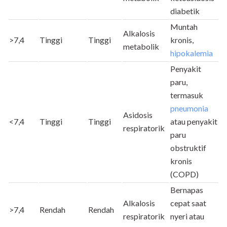
diabetik
Muntah
Alkalosis
>7,4
Tinggi
Tinggi
kronis,
metabolik
hipokalemia
Penyakit
paru,
termasuk
pneumonia
Asidosis
<7,4
Tinggi
Tinggi
atau penyakit
respiratorik
paru
obstruktif
kronis
(COPD)
Bernapas
Alkalosis
cepat saat
>7,4
Rendah
Rendah
respiratorik
nyeri atau